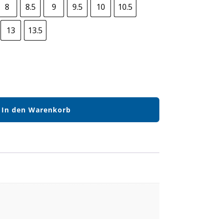
8
8.5
9
9.5
10
10.5
13
13.5
In den Warenkorb