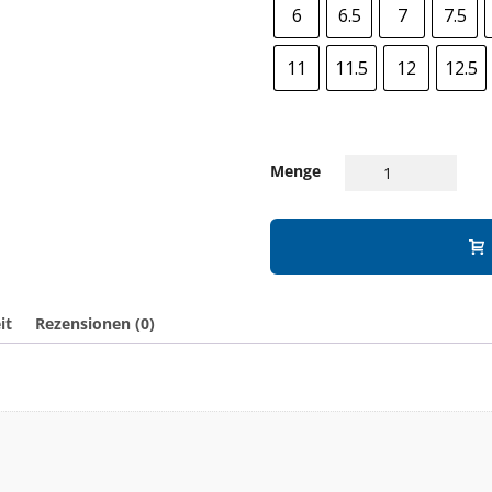
6
6.5
7
7.5
11
11.5
12
12.5
Menge
it
Rezensionen (0)