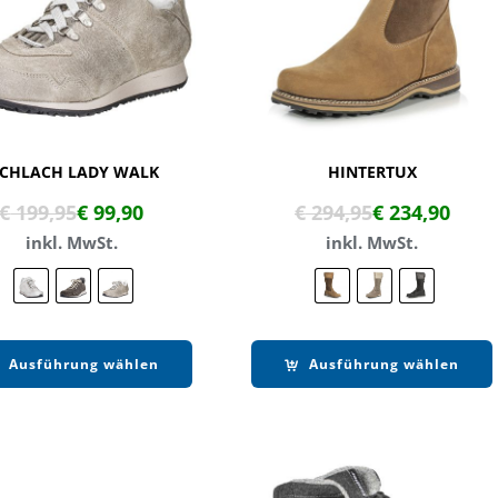
ICHLACH LADY WALK
HINTERTUX
€
199,95
€
99,90
€
294,95
€
234,90
inkl. MwSt.
inkl. MwSt.
Ausführung wählen
Ausführung wählen