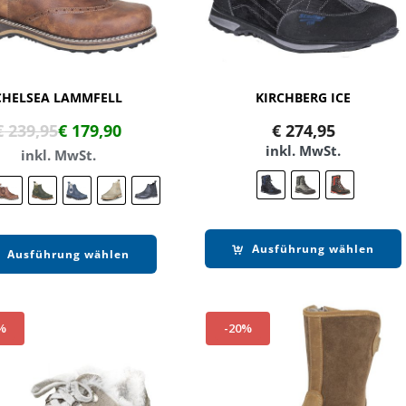
CHELSEA LAMMFELL
KIRCHBERG ICE
€
239,95
€
179,90
€
274,95
inkl. MwSt.
inkl. MwSt.
Ausführung wählen
Ausführung wählen
%
-20%