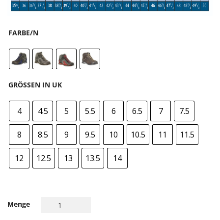
FARBE/N
GRÖSSEN IN UK
4
4.5
5
5.5
6
6.5
7
7.5
8
8.5
9
9.5
10
10.5
11
11.5
12
12.5
13
13.5
14
Menge