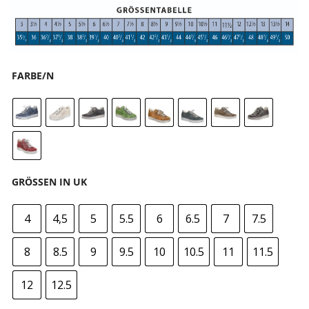
FARBE/N
GRÖSSEN IN UK
4
4,5
5
5.5
6
6.5
7
7.5
8
8.5
9
9.5
10
10.5
11
11.5
12
12.5