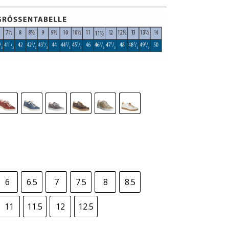
6
6.5
7
7.5
8
8.5
11
11.5
12
12.5