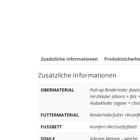
Zusätzliche Informationen
Produktsicherhe
Zusätzliche Informationen
OBERMATERIAL
Pull-up-Rinderleder (kast
Hirchleder (ahorn + fels 
Nubukleder (agave + chia
FUTTERMATERIAL
Rinderlederfutter chromf
FUSSBETT
Komfort-Wechselfußbett
SOHLE
Vibram Melany – weiche,