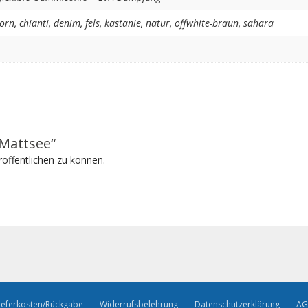
orn
,
chianti
,
denim
,
fels
,
kastanie
,
natur
,
offwhite-braun
,
sahara
„Mattsee“
öffentlichen zu können.
ieferkosten/Rückgabe
Widerrufsbelehrung
Datenschutzerklärung
AG