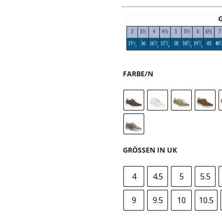
FARBE/N
GRÖSSEN IN UK
4
4.5
5
5.5
9
9.5
10
10.5