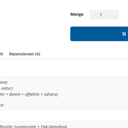
Menge
it
Rezensionen (0)
anie)
+ natur)
nti + denim + offwhite + sahara)
rei
 flexible Gummisohle + EVA-Dämpfung