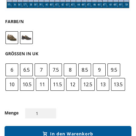
FARBE/N
GRÖSSEN IN UK
6
6.5
7
7.5
8
8.5
9
9.5
10
10.5
11
11.5
12
12.5
13
13.5
Menge
In den Warenkorb