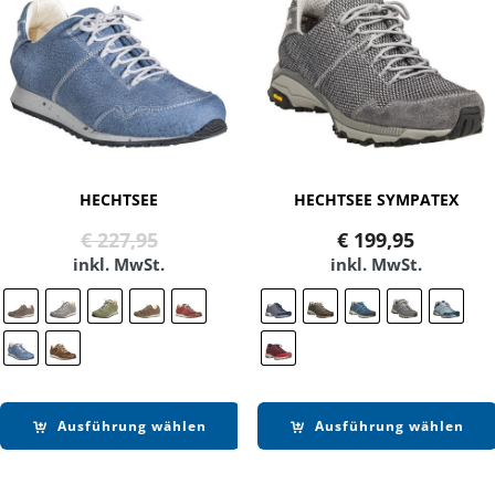
HECHTSEE
HECHTSEE SYMPATEX
Ursprünglicher
Aktueller
€
227,95
€
199,95
Preis
Preis
inkl. MwSt.
inkl. MwSt.
war:
ist:
€ 227,95
€ 139,90.
Ausführung wählen
Ausführung wählen