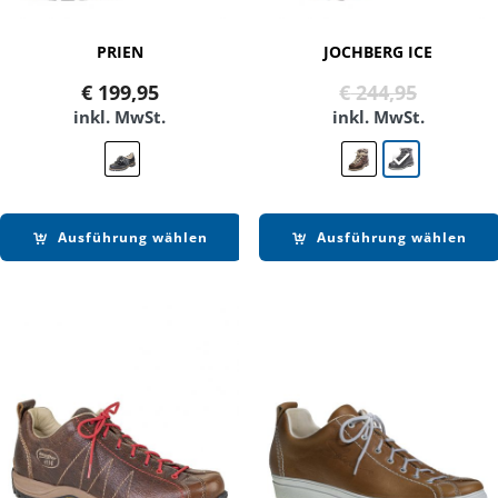
PRIEN
JOCHBERG ICE
Ursprün
Aktuell
€
199,95
€
244,95
Preis
Preis
inkl. MwSt.
inkl. MwSt.
war:
ist:
€ 244,95
€ 174,90
Ausführung wählen
Ausführung wählen