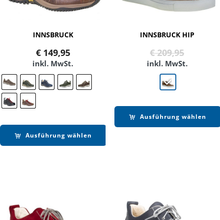
INNSBRUCK
INNSBRUCK HIP
Ursprün
Aktuell
€
149,95
€
209,95
Preis
Preis
inkl. MwSt.
inkl. MwSt.
war:
ist:
€ 209,95
€ 169,90
Ausführung wählen
Ausführung wählen