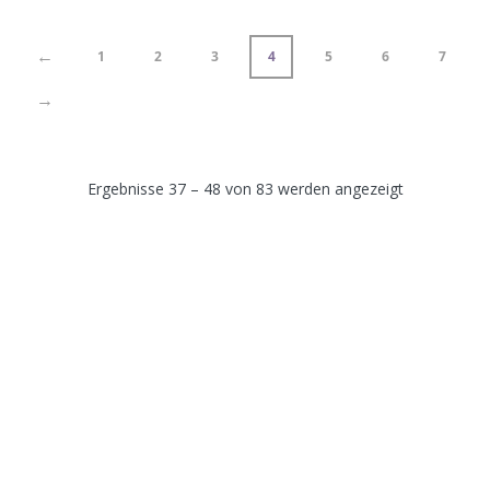
←
1
2
3
4
5
6
7
→
Ergebnisse 37 – 48 von 83 werden angezeigt