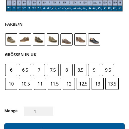
FARBE/N
GRÖSSEN IN UK
6
6.5
7
7.5
8
8.5
9
9.5
10
10.5
11
11.5
12
12.5
13
13.5
Menge