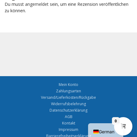
Du musst
angemeldet
sein, um eine Rezension veröffentlichen
zu können.
Mein Konto
Zahlungsarten
Versand/Lieferkosten/Rückgabe
Widerrufsbelehrung
Datenschutzerklärung
AGB
0
English
Kontakt
Impressum
German
Barrierefreiheitserklärung