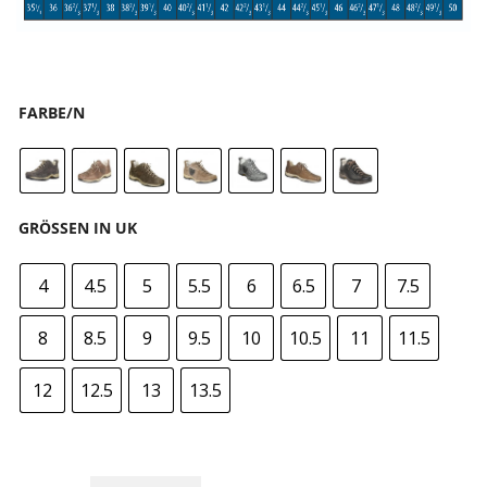
FARBE/N
GRÖSSEN IN UK
4
4.5
5
5.5
6
6.5
7
7.5
8
8.5
9
9.5
10
10.5
11
11.5
12
12.5
13
13.5