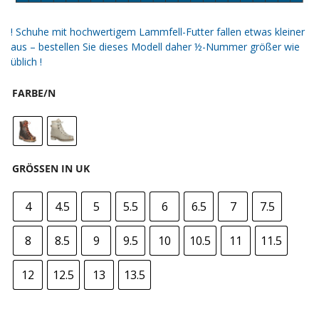
! Schuhe mit hochwertigem Lammfell-Futter fallen etwas kleiner
aus – bestellen Sie dieses Modell daher ½-Nummer größer wie
üblich !
FARBE/N
GRÖSSEN IN UK
4
4.5
5
5.5
6
6.5
7
7.5
8
8.5
9
9.5
10
10.5
11
11.5
12
12.5
13
13.5