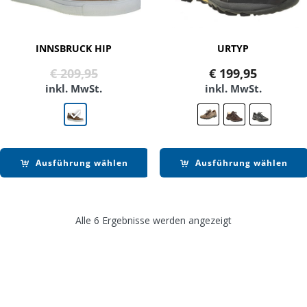
INNSBRUCK HIP
URTYP
Ursprünglicher
Aktueller
€
209,95
€
199,95
Preis
Preis
inkl. MwSt.
inkl. MwSt.
war:
ist:
€ 209,95
€ 169,90.
Ausführung wählen
Ausführung wählen
Alle 6 Ergebnisse werden angezeigt