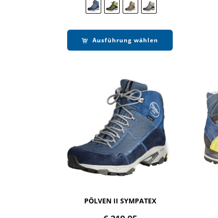
€ 219,95
€ 164,90.
Ausführung wählen
PÖLVEN II SYMPATEX