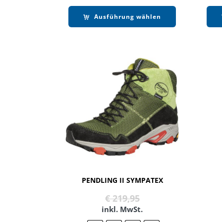
Ausführung wählen
PENDLING II SYMPATEX
Ursprünglicher
Aktueller
€
219,95
Preis
Preis
inkl. MwSt.
war:
ist: