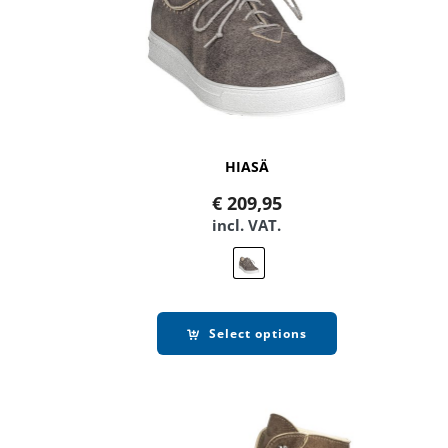
HIASÄ
€
209,95
incl. VAT.
Select options