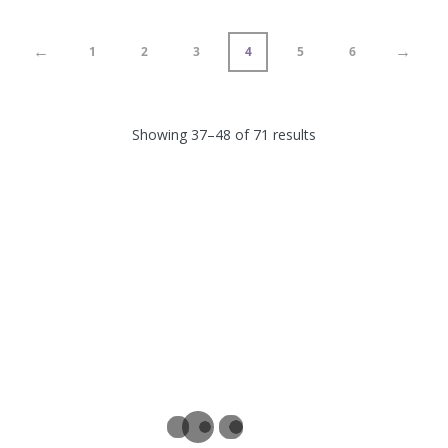
←
→
1
2
3
4
5
6
Showing 37–48 of 71 results